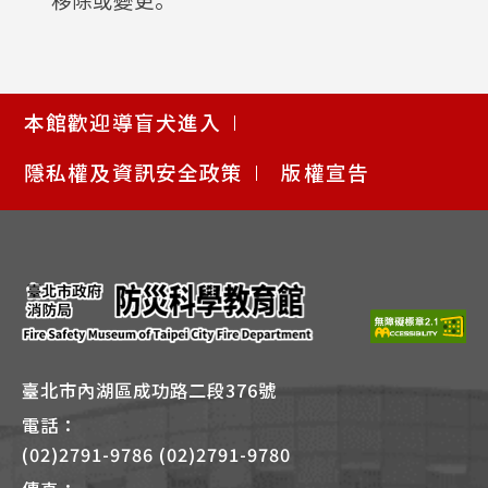
使
本館歡迎導盲犬進入
用
快
隱私權及資訊安全政策
版權宣告
捷
鍵
Alt
+
B
臺北市內湖區成功路二段376號
電話：
(02)2791-9786 (02)2791-9780