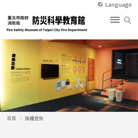
使
跳
Language
用
到
快
中
捷
間
鍵
內
Alt
容
+
區
U
塊
使
首頁
版權宣告
用
快