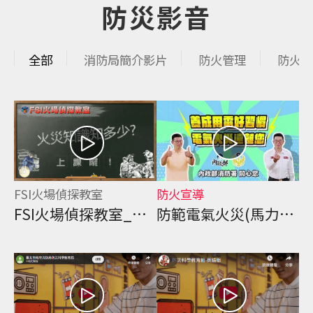
捷
防災影音
鍵
Alt
+
全部
消防局簡介影片
防火管理
防火宣
C
FSI火場偵探教室
防火宣導
FSI火場偵探教室_煮水乾燒起火
防範電氣火災(馬力歐篇)