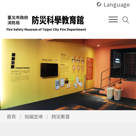
使
跳
Language
用
到
快
中
捷
間
鍵
內
Alt
容
+
區
U
塊
使
首頁
知識宣導
防災影音
用
快