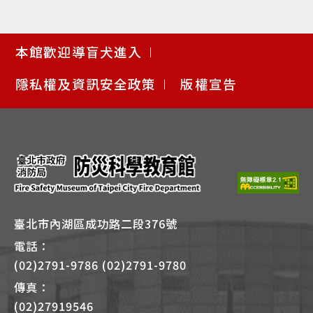
使
本館歡迎導盲犬進入
用
快
隱私權及資訊安全政策
版權宣告
捷
鍵
Alt
+
B
臺北市內湖區成功路二段376號
電話：
(02)2791-9786 (02)2791-9780
傳真：
(02)27919546