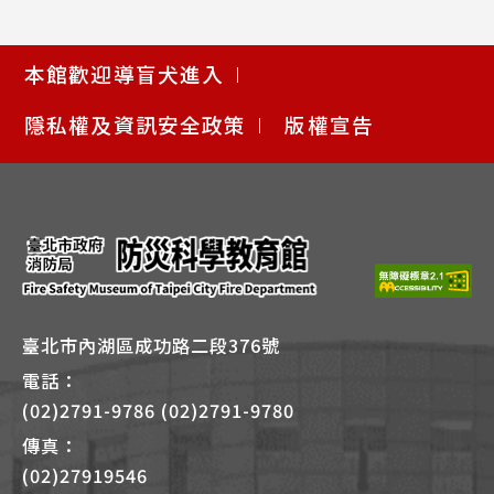
使
本館歡迎導盲犬進入
用
快
隱私權及資訊安全政策
版權宣告
捷
鍵
Alt
+
B
臺北市內湖區成功路二段376號
電話：
(02)2791-9786 (02)2791-9780
傳真：
(02)27919546