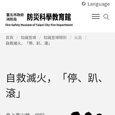
使
跳
Language
用
到
快
中
捷
間
鍵
內
Alt
使
容
首頁
知識宣導
知識宣導類別
火災
用
自救滅火，「停、趴、滾」
+
區
快
U
塊
捷
鍵
Alt
+
自救滅火，「停、趴、
C
滾」
身上著火時，切記