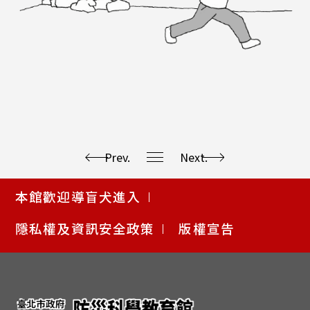
Prev.
Next.
使
本館歡迎導盲犬進入
用
快
隱私權及資訊安全政策
版權宣告
捷
鍵
Alt
+