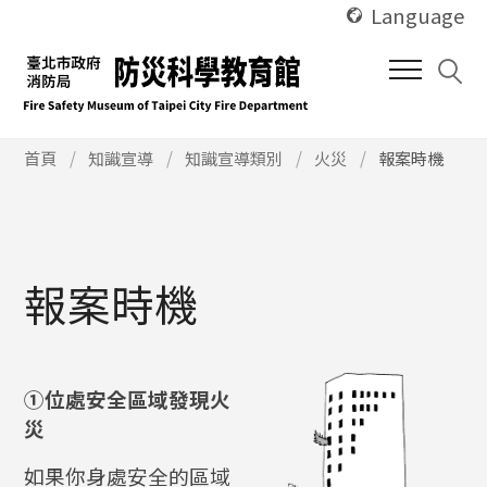
使
跳
Language
用
到
快
中
捷
間
鍵
內
Alt
使
容
首頁
知識宣導
知識宣導類別
火災
報案時機
用
+
區
快
U
塊
捷
鍵
Alt
報案時機
+
C
①位處安全區域發現火
災
如果你身處安全的區域