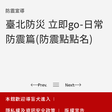
防震宣導
臺北防災 立即go-日常
防震篇(防震點點名)
Prev.
Next.
使
本館歡迎導盲犬進入
用
快
隱私權及資訊安全政策
版權宣告