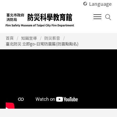
使
跳
Language
用
到
快
中
捷
間
鍵
內
Alt
使
容
首頁
知識宣導
防災影音
用
臺北防災 立即go-日常防震篇(防震點點名)
+
區
快
U
塊
捷
鍵
Alt
+
C