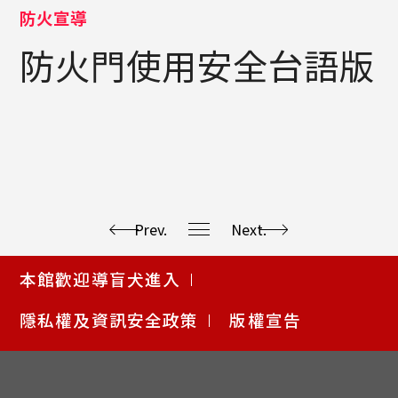
防火宣導
防火門使用安全台語版
Prev.
Next.
使
本館歡迎導盲犬進入
用
快
隱私權及資訊安全政策
版權宣告
捷
鍵
Alt