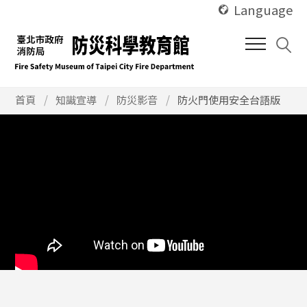
使
跳
Language
用
到
快
中
捷
間
鍵
內
Alt
使
容
首頁
知識宣導
防災影音
防火門使用安全台語版
用
+
區
快
U
塊
捷
鍵
Alt
+
C