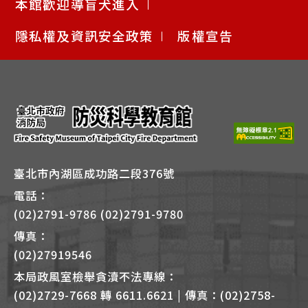
本館歡迎導盲犬進入
用
快
隱私權及資訊安全政策
版權宣告
捷
鍵
Alt
+
B
臺北市內湖區成功路二段376號
電話：
(02)2791-9786 (02)2791-9780
傳真：
(02)27919546
本局政風室檢舉貪瀆不法專線：
(02)2729-7668 轉 6611.6621 | 傳真：(02)2758-