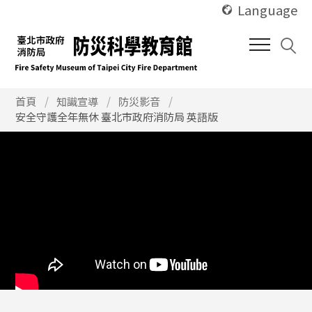
使
跳
Language
用
到
快
中
捷
間
鍵
內
Alt
使
容
首頁
知識宣導
防災影音
用
安全守護全年無休 臺北市政府消防局 英語版
+
區
快
U
塊
捷
鍵
Alt
+
C