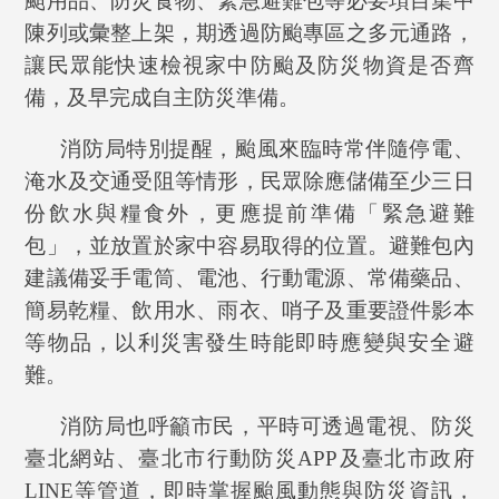
颱用品、防災食物、緊急避難包等必要項目集中
陳列或彙整上架，期透過防颱專區之多元通路，
讓民眾能快速檢視家中防颱及防災物資是否齊
備，及早完成自主防災準備。
消防局特別提醒，颱風來臨時常伴隨停電、
淹水及交通受阻等情形，民眾除應儲備至少三日
份飲水與糧食外，更應提前準備「緊急避難
包」，並放置於家中容易取得的位置。避難包內
建議備妥手電筒、電池、行動電源、常備藥品、
簡易乾糧、飲用水、雨衣、哨子及重要證件影本
等物品，以利災害發生時能即時應變與安全避
難。
消防局也呼籲市民，平時可透過電視、防災
臺北網站、臺北市行動防災
APP
及臺北市政府
LINE
等管道，即時掌握颱風動態與防災資訊，