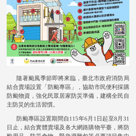
隨著颱風季節即將來臨，臺北市政府消防局
結合賣場設置「防颱專區」，協助市民便利採購
防颱物資，強化民眾居家防災準備，建構全民自
主防災的生活習慣。
防颱專區設置期間自
115
年
6
月
1
日起至
8
月
31
日止，結合實體賣場及各大網路購物平臺，將防