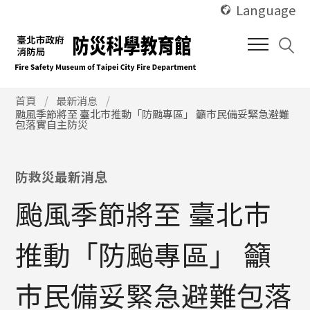
使
跳
Language
用
到
快
中
捷
間
鍵
內
Alt
使
容
首頁
最新消息
颱風季節將至 臺北市推動「防颱專區」 籲市民備妥緊急避難
用
+
區
包落實自主防災
快
U
塊
捷
鍵
防救災最新消息
Alt
+
颱風季節將至 臺北市
C
推動「防颱專區」 籲
市民備妥緊急避難包落