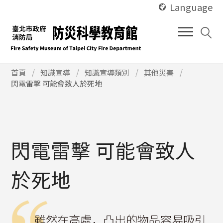
使
跳
Language
用
到
快
中
捷
間
鍵
內
Alt
使
容
首頁
知識宣導
知識宣導類別
其他災害
用
閃電雷擊 可能會致人於死地
+
區
快
U
塊
捷
鍵
Alt
+
閃電雷擊 可能會致人
C
於死地
雖然在高處，凸出的物品容易吸引