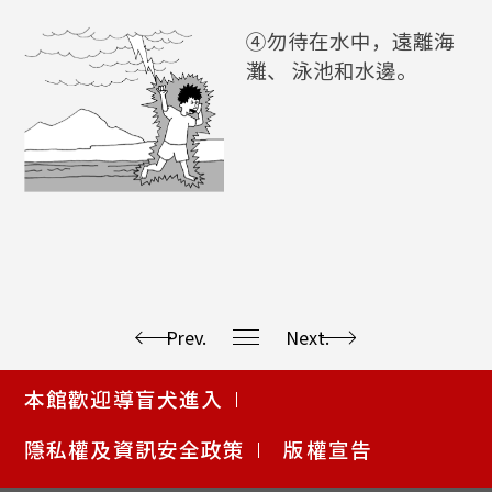
④勿待在水中，遠離海
灘、 泳池和水邊。
Prev.
Next.
使
本館歡迎導盲犬進入
用
快
隱私權及資訊安全政策
版權宣告
捷