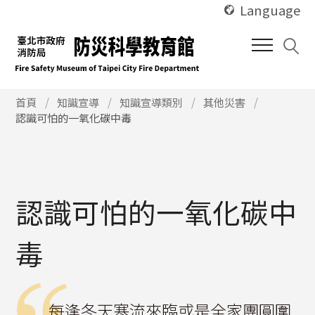
使
跳
Language
用
到
快
中
捷
間
鍵
內
Alt
使
容
首頁
知識宣導
知識宣導類別
其他災害
用
認識可怕的一氧化碳中毒
+
區
快
U
塊
捷
鍵
Alt
+
認識可怕的一氧化碳中
C
毒
每逢冬天寒流來臨或是全家團圓圍