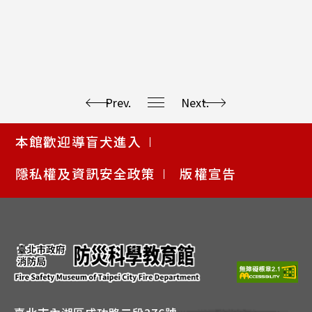
Prev.
Next.
使
本館歡迎導盲犬進入
用
快
隱私權及資訊安全政策
版權宣告
捷
鍵
Alt
+
B