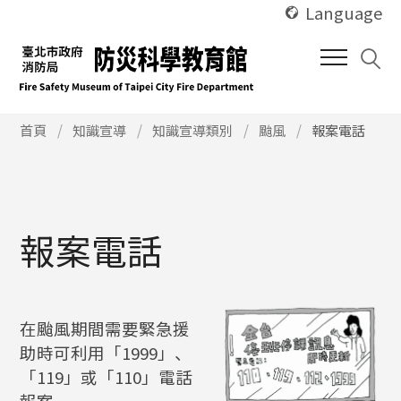
使
跳
Language
用
到
快
中
捷
間
鍵
內
Alt
使
容
首頁
知識宣導
知識宣導類別
颱風
報案電話
用
+
區
快
U
塊
捷
鍵
Alt
報案電話
+
C
在颱風期間需要緊急援
助時可利用「1999」、
「119」或「110」電話
報案。