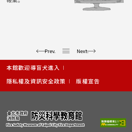
Prev.
Next.
使
本館歡迎導盲犬進入
用
快
隱私權及資訊安全政策
版權宣告
捷
鍵
Alt
+
B