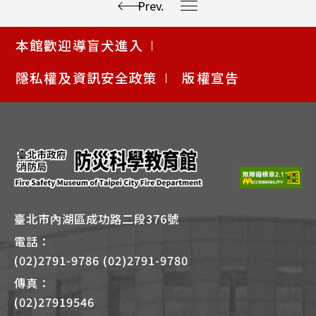
Prev.
使
本館歡迎導盲犬進入
用
快
隱私權及資訊安全政策
版權宣告
捷
鍵
Alt
+
B
臺北市內湖區成功路二段376號
電話：
(02)2791-9786 (02)2791-9780
傳真：
(02)27919546