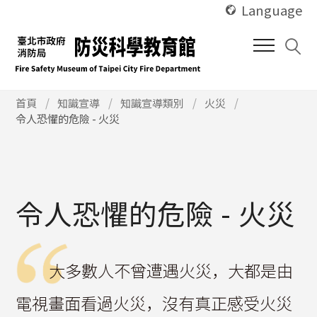
使
跳
Language
用
到
快
中
捷
間
鍵
內
Alt
使
容
首頁
知識宣導
知識宣導類別
火災
用
令人恐懼的危險 - 火災
+
區
快
U
塊
捷
鍵
Alt
+
令人恐懼的危險 - 火災
C
大多數人不曾遭遇火災，大都是由
電視畫面看過火災，沒有真正感受火災