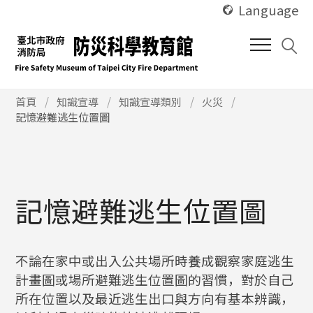
使
跳
Language
用
到
快
中
捷
間
鍵
內
Alt
使
容
首頁
知識宣導
知識宣導類別
火災
用
記憶避難逃生位置圖
+
區
快
U
塊
捷
鍵
Alt
+
記憶避難逃生位置圖
C
不論在家中或出入公共場所時養成觀察家庭逃生
計畫圖或場所避難逃生位置圖的習慣，對於自己
所在位置以及最近逃生出口與方向有基本辨識，