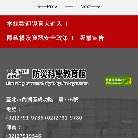
Prev.
Next.
使
本館歡迎導盲犬進入
用
快
隱私權及資訊安全政策
版權宣告
捷
鍵
Alt
+
B
臺北市內湖區成功路二段376號
電話：
(02)2791-9786 (02)2791-9780
傳真：
(02)27919546