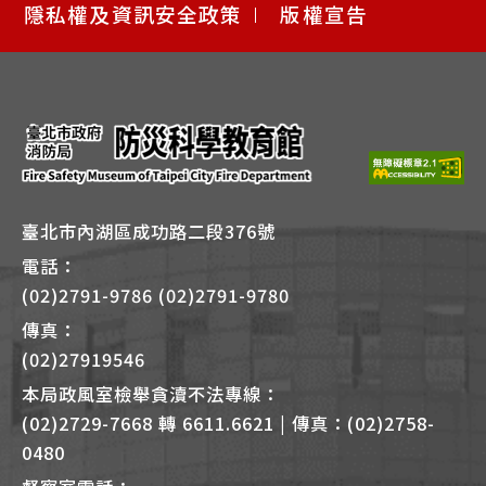
快
隱私權及資訊安全政策
版權宣告
捷
鍵
Alt
+
B
臺北市內湖區成功路二段376號
電話：
(02)2791-9786 (02)2791-9780
傳真：
(02)27919546
本局政風室檢舉貪瀆不法專線：
(02)2729-7668 轉 6611.6621 | 傳真：(02)2758-
0480