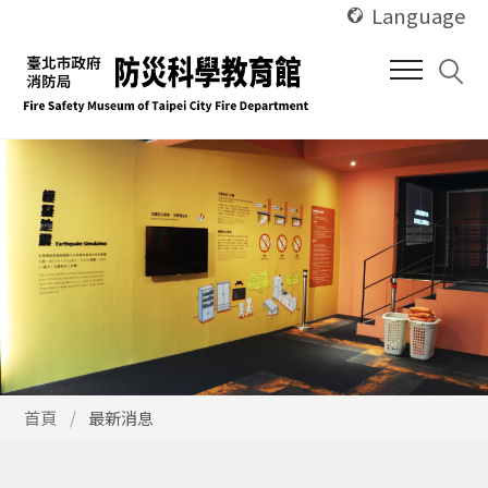
使
跳
Language
用
到
快
中
捷
間
鍵
內
Alt
容
+
區
U
塊
使
首頁
最新消息
用
快