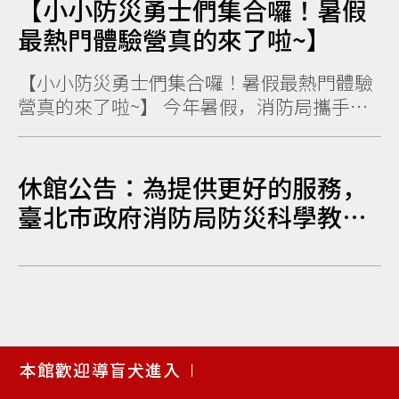
【小小防災勇士們集合囉！暑假
最熱門體驗營真的來了啦~】
【小小防災勇士們集合囉！暑假最熱門體驗
營真的來了啦~】 今年暑假，消防局攜手臺
北大眾捷運股份有限公司 共同推出「臺北
市...
休館公告：為提供更好的服務，
臺北市政府消防局防災科學教育
館將於115年1月1日起至115年8
月31日，進行展區設備更新中程
計畫施工，期間將休館暫停對外
開放，另10樓消防博物館及多媒
使
體教室已於114年11月18日暫停
本館歡迎導盲犬進入
用
對外開放，造成不便請見諒。