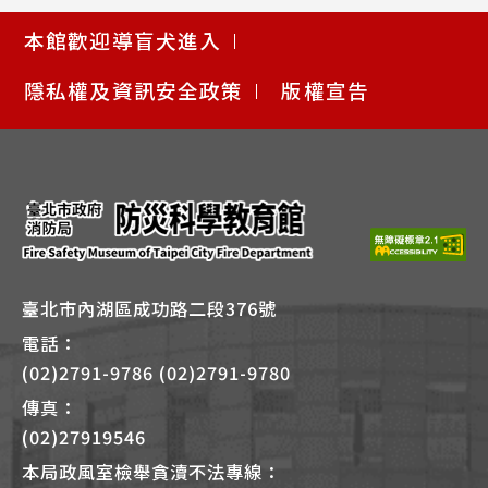
使
本館歡迎導盲犬進入
用
快
隱私權及資訊安全政策
版權宣告
捷
鍵
Alt
+
B
臺北市內湖區成功路二段376號
電話：
(02)2791-9786 (02)2791-9780
傳真：
(02)27919546
本局政風室檢舉貪瀆不法專線：