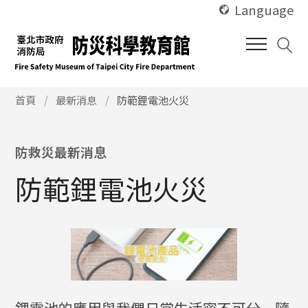
使
跳
Language
用
到
快
中
捷
間
鍵
內
Alt
使
容
首頁
最新消息
防範鋰電池火災
用
+
區
快
U
塊
捷
防救災最新消息
鍵
Alt
防範鋰電池火災
+
C
鋰電池的應用與我們日常生活密不可分，隨