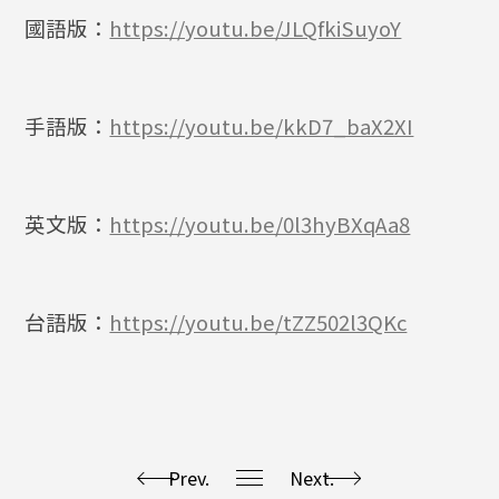
國語版：
https://youtu.be/JLQfkiSuyoY
手語版：
https://youtu.be/kkD7_baX2XI
英文版：
https://youtu.be/0l3hyBXqAa8
台語版：
https://youtu.be/tZZ502l3QKc
Prev.
Next.