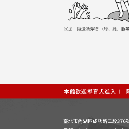
④拋：拋送漂浮物 （球、繩、瓶
使
本館歡迎導盲犬進入
用
快
捷
鍵
臺北市內湖區成功路二段376
Alt