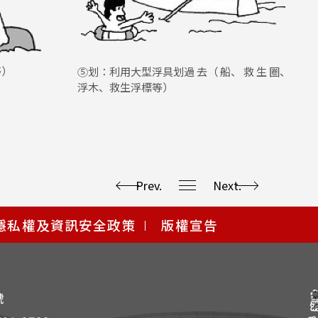
等）
⑤划：利用大型浮具划過 去（ 船、 救 生 圈、
浮木、救生浮標等）
Prev.
Next.
隱私權及資訊安全政策
版權宣告
號