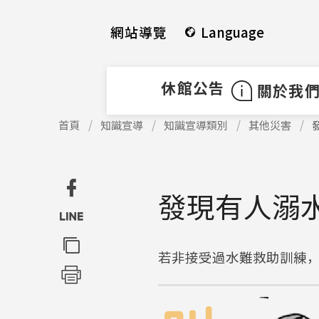
使
跳
用
到
網站導覽
Language
快
中
捷
間
鍵
內
休館公告
關於我
Alt
容
+
區
使
首頁
知識宣導
知識宣導類別
其他災害
用
U
塊
快
捷
鍵
發現有人溺
Alt
+
C
若非接受過水難救助訓練