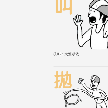
①叫：大聲呼救