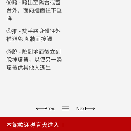
⑧跨 - 跨出至陽台或窗
台外，面向牆面往下垂
降
⑨推 - 雙手將身體往外
推避免 與牆面接觸
⑩脫 - 降到地面後立刻
脫掉環帶，以便另一邊
環帶供其他人逃生
Prev.
Next.
使
本館歡迎導盲犬進入
用