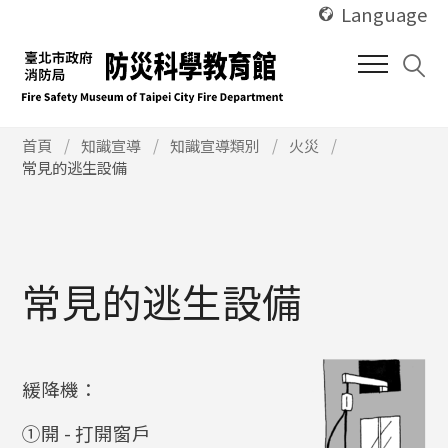
使
跳
Language
用
到
快
中
捷
間
鍵
內
Alt
使
容
首頁
知識宣導
知識宣導類別
火災
用
常見的逃生設備
+
區
快
U
塊
捷
鍵
Alt
+
常見的逃生設備
C
緩降機：
①開 - 打開窗戶