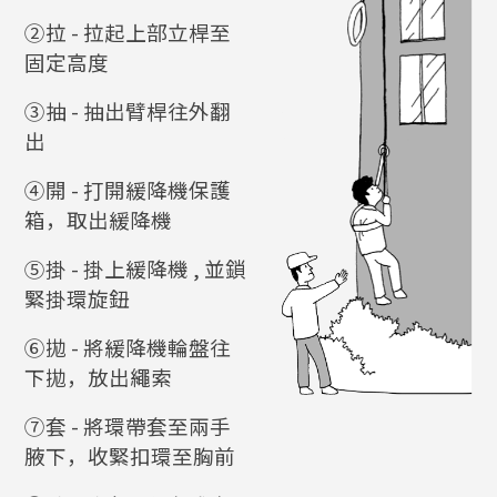
②拉 - 拉起上部立桿至
固定高度
③抽 - 抽出臂桿往外翻
出
④開 - 打開緩降機保護
箱，取出緩降機
⑤掛 - 掛上緩降機 , 並鎖
緊掛環旋鈕
⑥拋 - 將緩降機輪盤往
下拋，放出繩索
⑦套 - 將環帶套至兩手
腋下，收緊扣環至胸前