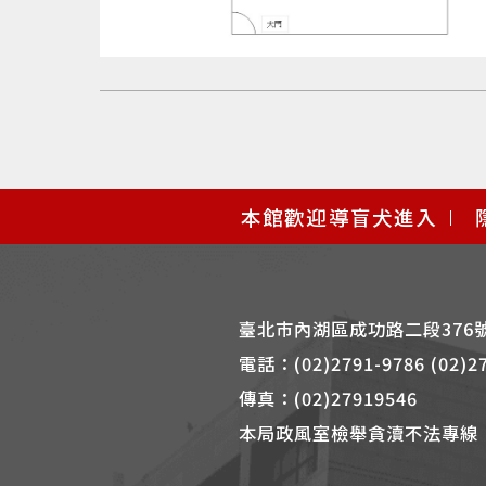
使
本館歡迎導盲犬進入
用
快
捷
鍵
臺北市內湖區成功路二段376
Alt
電話：
(02)2791-9786 (02)2
+
傳真：
(02)27919546
B
本局政風室檢舉貪瀆不法專線