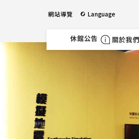
使
跳
用
到
網站導覽
Language
快
中
捷
間
鍵
內
休館公告
關於我
Alt
容
+
區
U
塊