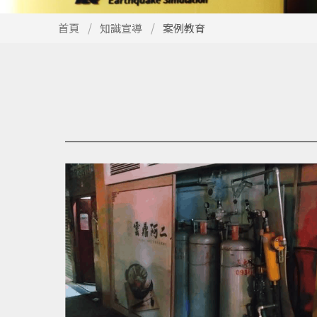
使
首頁
知識宣導
案例教育
用
快
捷
鍵
Alt
+
C