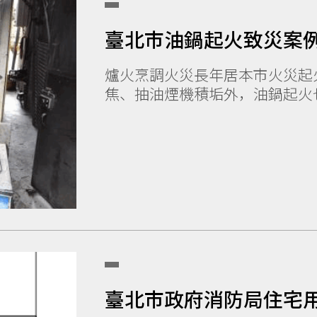
臺北市油鍋起火致災案
爐火烹調火災長年居本市火災起
焦、抽油煙機積垢外，油鍋起火也
臺北市政府消防局住宅