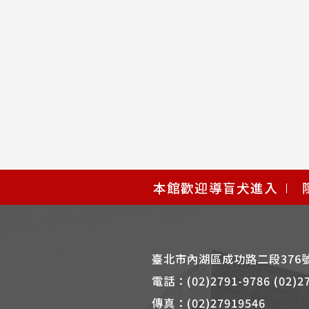
使
本館歡迎導盲犬進入
用
快
捷
鍵
臺北市內湖區成功路二段376
Alt
電話：
(02)2791-9786 (02)2
+
傳真：
(02)27919546
B