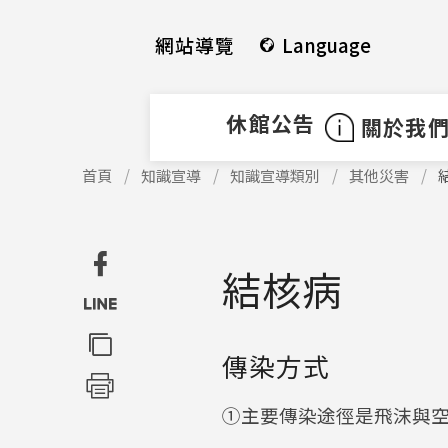
使
跳
用
到
網站導覽
Language
快
中
捷
間
鍵
內
休館公告
關於我
Alt
容
+
區
使
首頁
知識宣導
知識宣導類別
其他災害
用
U
塊
快
捷
鍵
結核病
Alt
+
C
傳染方式
①主要傳染途徑是飛沫與