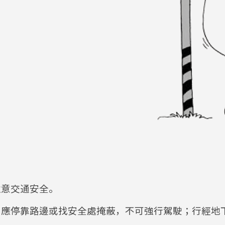
注意交通安全。
，應停靠路邊或找安全處掩蔽，不可強行駕駛；行經地