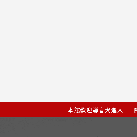
使
本館歡迎導盲犬進入
用
快
捷