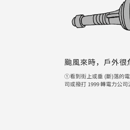
颱風來時，戶外很
①看到街上或垂 (斷)落
司或撥打 1999 轉電力公