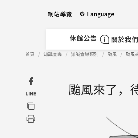
使
跳
用
到
網站導覽
Language
快
中
捷
間
鍵
內
休館公告
關於我
Alt
容
+
區
使
首頁
知識宣導
知識宣導類別
颱風
颱風
用
U
塊
快
捷
鍵
颱風來了，
Alt
+
C