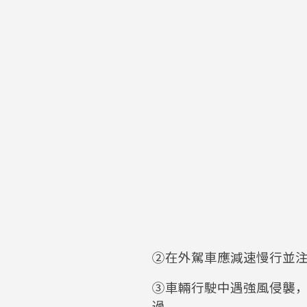
②在外駕車應減速慢行並
③車輛行駛中遇強風侵襲
過。