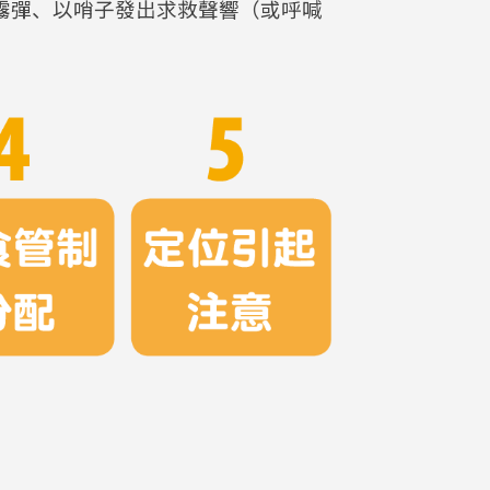
霧彈、以哨子發出求救聲響（或呼喊