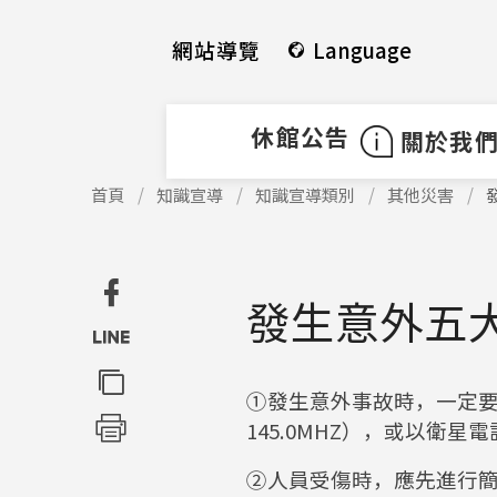
使
跳
用
到
網站導覽
Language
快
中
捷
間
鍵
內
休館公告
關於我
Alt
容
+
區
使
首頁
知識宣導
知識宣導類別
其他災害
用
U
塊
快
捷
鍵
發生意外五
Alt
+
C
①發生意外事故時，一定要鎮
145.0MHZ），或以
②人員受傷時，應先進行