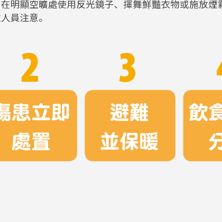
，在明顯空曠處使用反光鏡子、揮舞鮮豔衣物或施放煙
救人員注意。