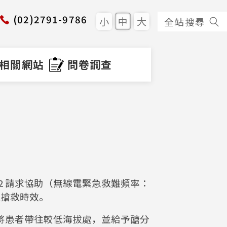
(02)2791-9786
小
中
大
全站搜尋
相關網站
問卷調查
12 請求協助（無線電緊急救難頻率：
取搶救時效。
將患者帶往較低海拔處，並給予醣分