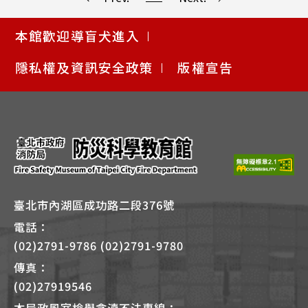
使
本館歡迎導盲犬進入
用
快
隱私權及資訊安全政策
版權宣告
捷
鍵
Alt
+
B
臺北市內湖區成功路二段376號
電話：
(02)2791-9786 (02)2791-9780
傳真：
(02)27919546
本局政風室檢舉貪瀆不法專線：