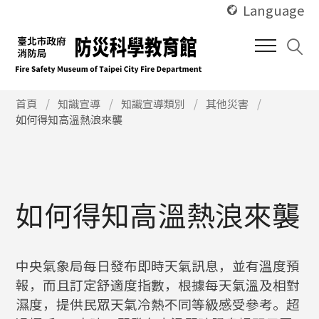
使
跳
Language
用
到
快
中
捷
間
鍵
內
Alt
使
容
首頁
知識宣導
知識宣導類別
其他災害
用
如何得知高溫熱浪來襲
+
區
快
U
塊
捷
鍵
Alt
+
如何得知高溫熱浪來襲
C
中央氣象局每日發布即時天氣訊息，並有溫度預
報，而且訂定舒適度指數，根據每天氣溫及相對
濕度，提供民眾天氣冷熱不同等級感受參考。超