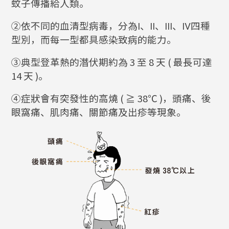
蚊子傳播給人類。
②依不同的血清型病毒，分為Ⅰ、Ⅱ、Ⅲ、Ⅳ四種
型別，而每一型都具感染致病的能力。
③典型登革熱的潛伏期約為 3 至 8 天 ( 最長可達
14 天 )。
④症狀會有突發性的高燒 ( ≧ 38℃ )，頭痛、後
眼窩痛、肌肉痛、關節痛及出疹等現象。