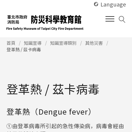
使
跳
Language
用
到
快
中
捷
間
鍵
內
Alt
使
容
首頁
知識宣導
知識宣導類別
其他災害
用
登革熱 / 茲卡病毒
+
區
快
U
塊
捷
鍵
Alt
+
登革熱 / 茲卡病毒
C
登革熱（Dengue fever）
①由登革病毒所引起的急性傳染病，病毒會經由