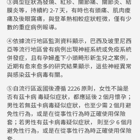
③典型症狀為發燒、紅疹、關節痛、關節炎、結
膜炎等，持續約 2-7 天，有時也有頭痛、肌肉痠
痛及後眼窩痛，與登革熱相較症狀輕微，僅有少
數的重症病例報導。
④依據流行地區監測資料顯示，巴西及玻里尼西
亞等流行地區曾有病例出現神經系統或免疫系統
併發症，且有孕婦產下小頭畸形新生兒之案例，
近期有愈來愈多的研究結果顯示，這些神經異常
與感染茲卡病毒有關。
⑤自流行區返國後遵循 2226 原則，女性不論是
否有茲卡病 毒疑似症狀，都應延後 2 個月懷孕；
男性若無茲卡病毒疑似症狀，也至少需 2 個月避
免性行為，或是在從事性行為時正確使用保險
套；若男性有茲卡病毒疑似症狀， 則至少 6 個月
避免性行為，或是在從事性行為時正確使用保險
套。